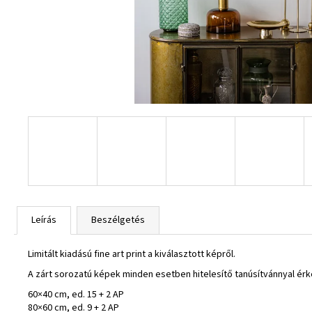
Leírás
Beszélgetés
Limitált kiadású fine art print a kiválasztott képről.
A zárt sorozatú képek minden esetben hitelesítő tanúsítvánnyal ér
60×40 cm, ed. 15 + 2 AP
80×60 cm, ed. 9 + 2 AP