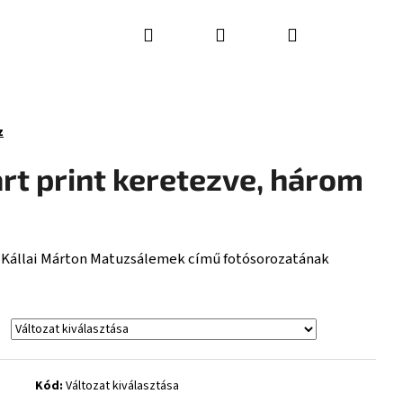
Keresés
Bejelentkezés
Kosár
Elérhetőségek
Adatkezelési tájékoztató
z
 art print keretezve, három
nt Kállai Márton Matuzsálemek című fotósorozatának
Kód:
Változat kiválasztása