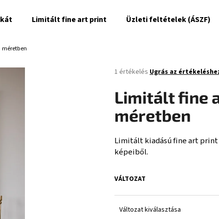
akát
Limitált fine art print
Üzleti feltételek (ÁSZF)
om méretben
Mit keres?
A
1 értékelés
Ugrás az értékeléshe
termék
átlagos
KERESÉS
Limitált fine
értékelése
5-
méretben
ből
5,0
csillag.
Limitált kiadású fine art pri
képeiből.
VÁLTOZAT
Változat kiválasztása