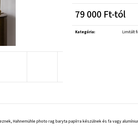
79 000 Ft
-tól
Egységár:
Kategória
:
Limitált f
keznek, Hahnemühle photo rag baryta papírra készülnek és fa vagy alumín