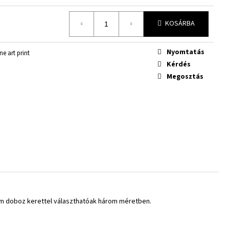
KOSÁRBA
Nyomtatás
ine art print
Kérdés
Megosztás
ium doboz kerettel választhatóak három méretben.